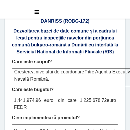
DANRiSS (ROBG-172)
Dezvoltarea bazei de date comune și a cadrului
legal pentru inspecțiile navelor din porțiunea
comună bulgaro-română a Dunării cu interfață la
Serviciul Național de Informații Fluviale (RIS)
Care este scopul
?
Creșterea nivelului de coordonare între Agenția Executiv
Navală Română.
Care este bugetul
?
1,441,974.96
euro
, din care
1,225,678.72
euro
FEDR
Cine implementează proiectul
?