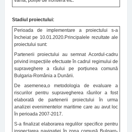
vamă, poliție de frontieră etc.
Stadiul proiectului
:
Perioada de implementare a proiectului s-a
încheiat pe 10.01.2020.
Principalele rezultate ale
proiectului sunt:
Partenerii proiectului au semnat Acordul-cadru
privind inspecțiile efectuate în cadrul regimului de
supraveghere a râului pe porțiunea comună
Bulgaria-România a Dunării.
De asemenea,o metodologia de evaluare a
riscurilor pentru supravegherea râurilor a fost
elaborată de partenerii proiectului în urma
analizei evenimentelor maritime care au avut loc
în perioada 2007-2017.
S-a finalizat elaborarea regulilor specifice pentru
inspectarea naviga
ției
în zona comună Bulgaro-