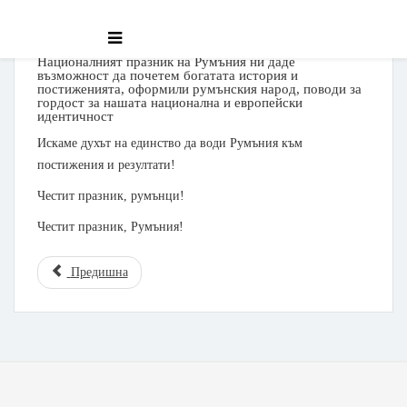
Националният празник на Румъния ни даде
възможност да почетем богатата история и
постиженията, оформили румънския народ, поводи за
гордост за нашата национална и европейски
идентичност
Искаме духът на единство да води Румъния към
постижения и резултати!
Честит празник, румънци!
Честит празник, Румъния!
Предишна