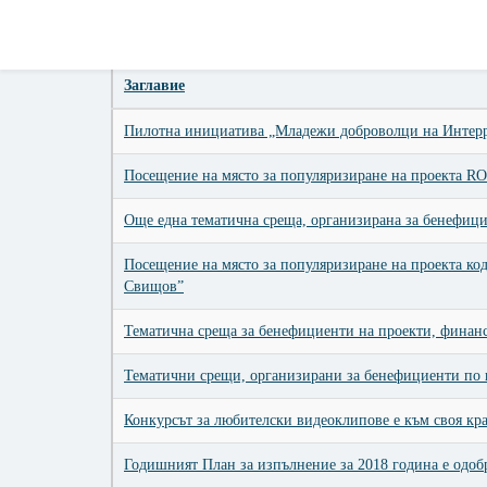
Заглавие
Пилотна инициатива „Младежи доброволци на Интерр
Посещение на място за популяризиране на проекта R
Още една тематична среща, организирана за бенефици
Посещение на място за популяризиране на проекта ко
Свищов”
Тематична среща за бенефициенти на проекти, финанс
Тематични срещи, организирани за бенефициенти по п
Конкурсът за любителски видеоклипове е към своя кр
Годишният План за изпълнение за 2018 година е одоб