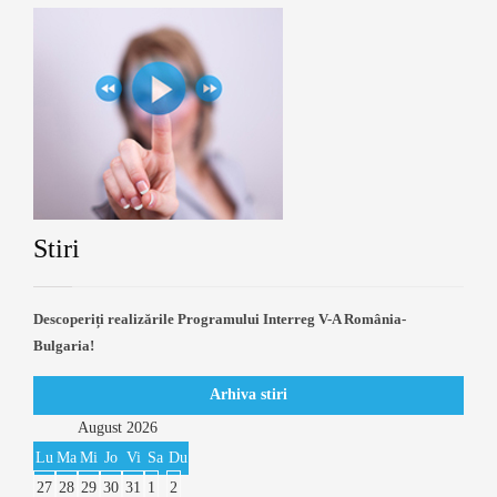
Stiri
Descoperiți realizările Programului Interreg V-A România-
Bulgaria!
Arhiva stiri
August
2026
Lu
Ma
Mi
Jo
Vi
Sa
Du
27
28
29
30
31
1
2