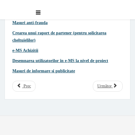
Tutoriale
Masuri anti-frauda
Crearea unui raport de partener (pentru solicitarea
cheltuielilor)
e-MS Achizitii
Desemnarea utilizatorilor în e-MS la nivel de proiect
Masuri de informare si publicitate
Prec
Următor