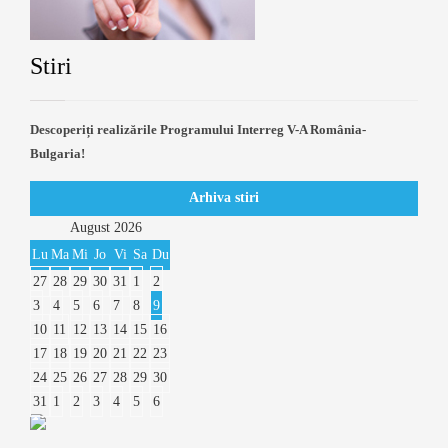
Stiri
Descoperiți realizările Programului Interreg V-A România-
Bulgaria!
Arhiva stiri
August
2026
Lu
Ma
Mi
Jo
Vi
Sa
Du
27
28
29
30
31
1
2
3
4
5
6
7
8
9
10
11
12
13
14
15
16
17
18
19
20
21
22
23
24
25
26
27
28
29
30
31
1
2
3
4
5
6