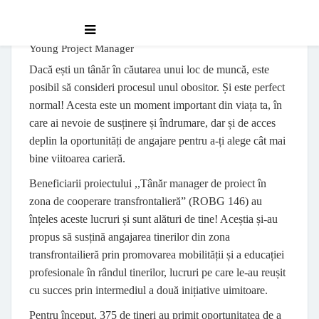
Young Project Manager
Dacă ești un tânăr în căutarea unui loc de muncă, este
posibil să consideri procesul unul obositor. Și este perfect
normal! Acesta este un moment important din viața ta, în
care ai nevoie de susținere și îndrumare, dar și de acces
deplin la oportunități de angajare pentru a-ți alege cât mai
bine viitoarea carieră.
Beneficiarii proiectului ,,Tânăr manager de proiect în
zona de cooperare transfrontalieră” (ROBG 146) au
înțeles aceste lucruri și sunt alături de tine! Aceștia și-au
propus să susțină angajarea tinerilor din zona
transfrontailieră prin promovarea mobilității și a educației
profesionale în rândul tinerilor, lucruri pe care le-au reușit
cu succes prin intermediul a două inițiative uimitoare.
Pentru început, 375 de tineri au primit oportunitatea de a