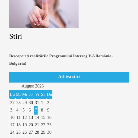
Stiri
Descoperiți realizările Programului Interreg V-A România-
Bulgaria!
Arhiva stiri
August
2026
Lu
Ma
Mi
Jo
Vi
Sa
Du
27
28
29
30
31
1
2
3
4
5
6
7
8
9
10
11
12
13
14
15
16
17
18
19
20
21
22
23
24
25
26
27
28
29
30