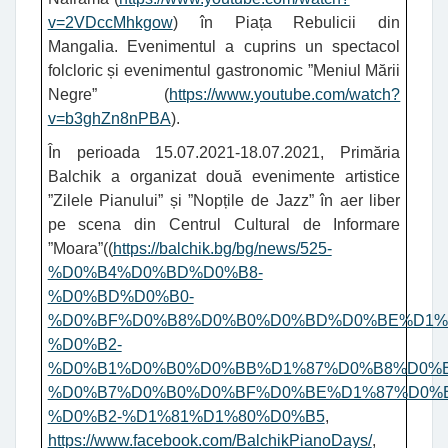
v=2VDccMhkgow
) în Piața Rebulicii din
Mangalia. Evenimentul a cuprins un spectacol
folcloric și evenimentul gastronomic ”Meniul Mării
Negre” (
https://www.youtube.com/watch?
v=b3ghZn8nPBA
).
În perioada 15.07.2021-18.07.2021, Primăria
Balchik a organizat două evenimente artistice
”Zilele Pianului” și ”Nopțile de Jazz” în aer liber
pe scena din
Centrul Cultural de Informare
”Moara”(
(
https://balchik.bg/bg/news/525-
%D0%B4%D0%BD%D0%B8-
%D0%BD%D0%B0-
%D0%BF%D0%B8%D0%B0%D0%BD%D0%BE%D1%
%D0%B2-
%D0%B1%D0%B0%D0%BB%D1%87%D0%B8%D0%B
%D0%B7%D0%B0%D0%BF%D0%BE%D1%87%D0%B
%D0%B2-%D1%81%D1%80%D0%B5
,
https://www.facebook.com/BalchikPianoDays/
,