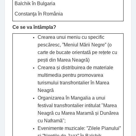
Balchik în Bulgaria
Constanţa în România
Ce se va întâmpla?
Crearea unui meniu cu specific
pescăresc, ”Meniul Mării Negre” (o
carte de bucate orientată pe rețete cu
pești din Marea Neagră)
Crearea și distribuirea de materiale
multimedia pentru promovarea
turismului transfrontalier în Marea
Neagră
Organizarea în Mangalia a unui
festival transfrontalier intitulat "Marea
Neagră cu Marea Maramă și Dunărea
cu Naframă";
Evenimente muzicale: ”Zilele Pianului”
şi ”Nopţile de Jazz” în Balchik