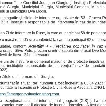
 comun între Consiliul Județean Giurgiu și Instituția Prefectu
ență Giurgiu, Municipiul Giurgiu, Municipiul Comana, Municipi
inu și Municipiul Dve Mogili.
trainingurile și zilele de informare organizate de B3 -
Crucea Ro
3 și instituțiile responsabile de intervenția în caz de inundați
 o Zi de informare în Ruse, la care au participat 58 de persoan
 o masă rotundă și o conferință la care au participat 62 de per
ulației, conform
Activității 4 - Pregătirea populației în ca
i orașul Slivo Pole, precum și într-o școală din orașul Dve Mogi
elevii de liceu - 24 de persoane.
siuni de instruire în domeniul măsurilor de protecție împotriva 
cu instituțiile responsabile de intervenția în caz de inundații
022).
 Zilele de informare din Giurgiu.
oluntariat în situații de inundații a fost încheiat la 03.04.2023
ecuritate la Incendiu și Protecție Civilă Ruse și Asociația ONG
ttps://emergencysituationsrobg.com
.
a recepționat
sistemul informațional geografic (GIS) și l-a in
a zonelor care pot fi afectate de incendii forestiere. A fost elab