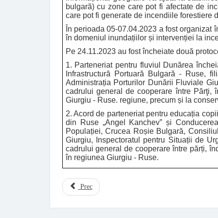
bulgară) cu zone care pot fi afectate de in
care pot fi generate de incendiile forestiere
În perioada 05-07.04.2023 a fost organizat în
în domeniul inundațiilor și intervenției la in
Pe 24.11.2023 au fost încheiate două proto
1. Parteneriat pentru fluviul Dunărea înche
Infrastructură Portuară Bulgară - Ruse, f
Administrația Porturilor Dunării Fluviale Gi
cadrului general de cooperare între Părţi, î
Giurgiu - Ruse. regiune, precum și la conserva
2. Acord de parteneriat pentru educația copiil
din Ruse „Angel Kanchev” și Conducerea R
Populației, Crucea Roșie Bulgară, Consiliul
Giurgiu, Inspectoratul pentru Situații de Ur
cadrului general de cooperare între părți, înd
în regiunea Giurgiu - Ruse.
Prec