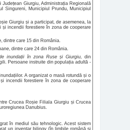
lui Județean Giurgiu, Administrația Regională
ul Singureni, Municipiul Prundu, Municipiul
șie Giurgiu
și a participat, de asemenea, la
i și incendii forestiere în zona de cooperare
e, dintre care 15 din România.
soane, dintre care 24 din România.
z de inundații în zona Ruse și Giurgiu,
din
li. Persoane instruite din populația adultă -
inundațiilor. A organizat o masă rotundă și o
 și incendii forestiere în zona de cooperare
 între Crucea Roșie Filiala Giurgiu și Crucea
 Euroregiunea Danubius.
tegrat în mediul său tehnologic. Acest sistem
orat un inventar bilingv (în limbile română și