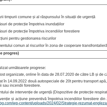
ii timpurii comune și al răspunsului în situații de urgență
uri de protecție împotriva inundațiilor
uri de protecție împotriva incendiilor forestiere
iuni pentru gestionarea riscurilor
ntului comun al riscurilor în zona de cooperare transfrontalier
 de progres)
lizat următoarele progrese:
fost organizate, online în data de 28.07.2020 de către LB și de 
t în 14.09.2022 două autospeciale de 20t pentru transport apă, 
i sau incendii forestiere.
lui de intervenție de urgență (Dispozitive de protecție respirat
venție și acțiune preventivă împotriva incendiilor forestiere di
obg.com/wp-content/uploads/2024/02/Strategie-rezumat-engleza