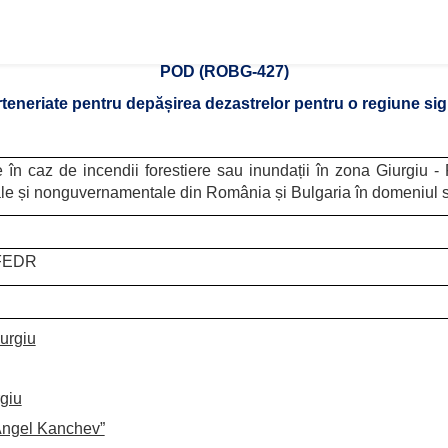
POD (ROBG-427)
teneriate pentru depășirea dezastrelor pentru o regiune si
e în caz de incendii forestiere sau inundații în zona Giurgiu 
le și nonguvernamentale din România și Bulgaria în domeniul sit
 FEDR
iurgiu
rgiu
“Angel Kanchev”