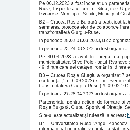
Pe 06.12.2023 a fost încheiat un parteneriat
Ruse, Inspectoratul pentru Situații de Urg
Izvoarele, Municipiul Schitu, Municipiul Gost
B2 – Crucea Roșie Bulgară
a participat la 
semnarea protocoalelor de colaborare între B
transfrontalieră Giurgiu-Ruse.
În perioada 28.02-01.03.2023, B2 a organizat
În perioada 23-24.03.2023 au fost organizate
Pe 30.03.2023 a avut loc pregătirea pop
municipalitatea Slivo Pole - satul Ryahovo ș
49, dintre care trei cetățeni români și dintre 
B3 – Crucea Roșie Giurgiu
a organizat 7 se
conferință (15-16.09.2022) și un eveniment 
transfrontalieră Giurgiu-Ruse (29.09-02.10.2
În perioada 27-28.04.2023 au fost organizate
Parteneriatul pentru acțiuni de formare și v
Roșie Bulgară, Clubul Sportiv al Direcției S
Site-ul este actualizat și rulează la adresa:
h
B4 – Universitatea Ruse “Angel Kanchev” 
informațional geografic va ajuta la stabilire