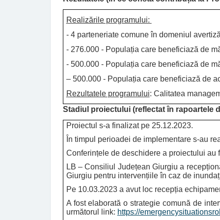
Realizările programului:
- 4 parteneriate comune în domeniul avertizăr
- 276.000 - Populația care beneficiază de măs
- 500.000 - Populația care beneficiază de măs
– 500.000 - Populația care beneficiază de acț
Rezultatele programului
: Calitatea manageme
Stadiul proiectului (reflectat în rapoartele
Proiectul s-a finalizat pe 25.12.2023.
În timpul perioadei de implementare s-au rea
Conferințele de deschidere a proiectului au 
LB – Consiliul Județean Giurgiu a recepționa
Giurgiu pentru intervențiile în caz de inundați
Pe 10.03.2023 a avut loc recepția echipamentu
A fost elaborată o strategie comună de inter
următorul link:
https://emergencysituationsr