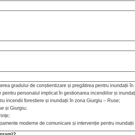
eșterea gradului de conștientizare și pregătirea pentru inundații î
entru personalul implicat în gestionarea incendiilor și inundați
ru incendii forestiere și inundații în zona Giurgiu – Ruse;
e și Giurgiu;
ințe;
pamente moderne de comunicare și intervenție pentru inundații și
rogram)?