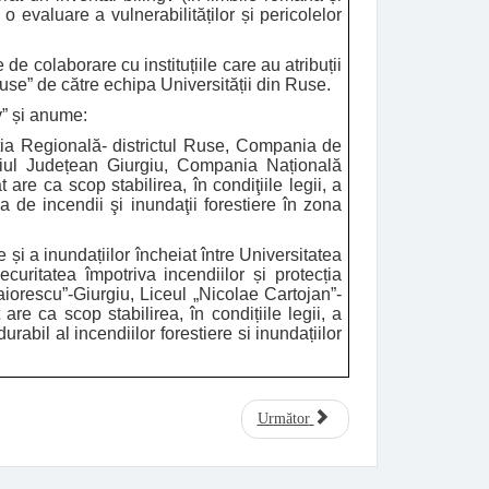
o evaluare a vulnerabilităților și pericolelor
e colaborare cu instituțiile care au atribuții
Ruse” de către echipa Universității din Ruse.
” și anume:
ația Regională- districtul Ruse, Compania de
iliul Județean Giurgiu, Compania Națională
re ca scop stabilirea, în condiţiile legii, a
a de incendii şi inundaţii forestiere în zona
 și a inundațiilor încheiat între Universitatea
itatea împotriva incendiilor și protecția
iorescu”-Giurgiu, Liceul „Nicolae Cartojan”-
re ca scop stabilirea, în condițiile legii, a
rabil al incendiilor forestiere si inundațiilor
Următor