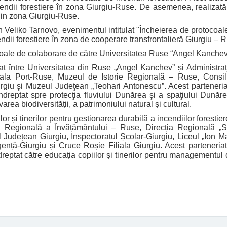
cendii forestiere în zona Giurgiu-Ruse. De asemenea, realizat
ă
 din zona Giurgiu-Ruse.
 Veliko Tarnovo, evenimentul intitulat "Încheierea de protocoale d
cendii forestiere în zona de cooperare transfrontalieră Giurgiu – 
coale de colaborare de către Universitatea Ruse “Angel Kanchev
iat între Universitatea din Ruse „Angel Kanchev” și Administr
iliala Port-Ruse, Muzeul de Istorie Regională – Ruse, Cons
urgiu şi Muzeul Judeţean „Teohari Antonescu”. Acest parteneriat a
ndreptat spre protecţia fluviului Dunărea şi a spaţiului Dunăre
rea biodiversității, a patrimoniului natural și cultural.
or și tinerilor pentru gestionarea durabilă a incendiilor forestiere
egională a Învățământului – Ruse, Direcția Regională „Secur
 Județean Giurgiu, Inspectoratul Școlar-Giurgiu, Liceul „Ion Ma
gență-Giurgiu și Cruce Roșie Filiala Giurgiu. Acest parteneriat a
reptat către educația copiilor și tinerilor pentru managementul du