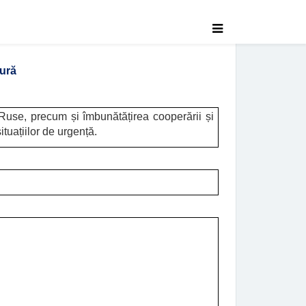
gură
- Ruse, precum și îmbunătățirea cooperării și
uațiilor de urgență.