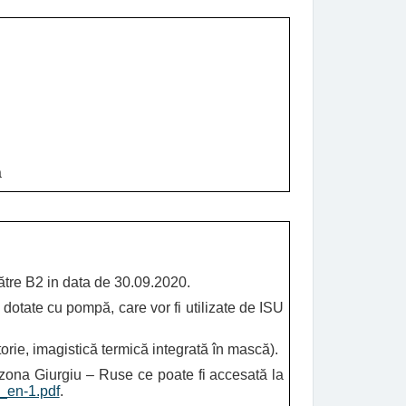
ă
către B2 in data de 30.09.2020.
dotate cu pompă, care vor fi utilizate de ISU
orie, imagistică termică integrată în mască).
n zona Giurgiu – Ruse ce poate fi accesată la
_en-1.pdf
.