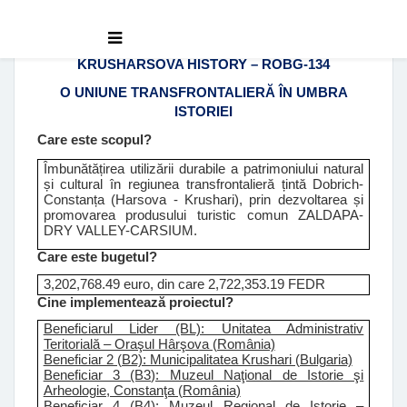
KRUSHARSOVA HISTORY – ROBG-134
O UNIUNE TRANSFRONTALIERĂ ÎN UMBRA
ISTORIEI
Care este scopul?
Îmbunătățirea utilizării durabile a patrimoniului natural
și cultural în regiunea transfrontalieră țintă Dobrich-
Constanța (Harsova - Krushari), prin dezvoltarea și
promovarea produsului turistic comun ZALDAPA-
DRY VALLEY-CARSIUM.
Care este bugetul?
3,202,768.49 euro, din care 2,722,353.19 FEDR
Cine implementează proiectul?
Beneficiarul Lider (BL): Unitatea Administrativ
Teritorială – Oraşul Hârşova (România)
Beneficiar 2 (B2): Municipalitatea Krushari (Bulgaria)
Beneficiar 3 (B3): Muzeul Naţional de Istorie şi
Arheologie, Constanţa (România)
Beneficiar 4 (B4): Muzeul Regional de Istorie –