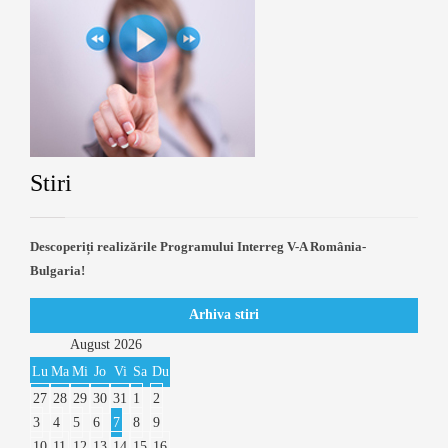
Stiri
Descoperiți realizările Programului Interreg V-A România-
Bulgaria!
Arhiva stiri
August
2026
Lu
Ma
Mi
Jo
Vi
Sa
Du
27
28
29
30
31
1
2
3
4
5
6
7
8
9
10
11
12
13
14
15
16