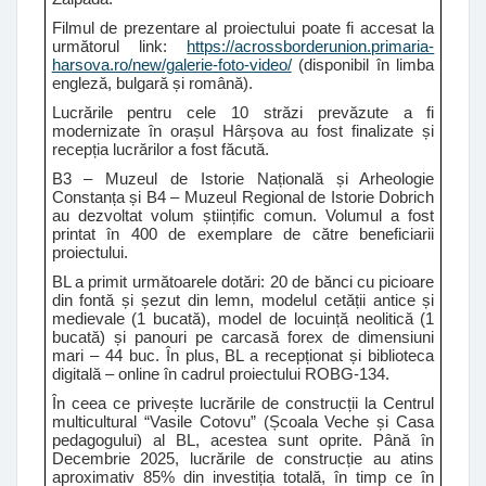
Filmul de prezentare al proiectului poate fi accesat la
următorul link:
https://acrossborderunion.primaria-
harsova.ro/new/galerie-foto-video/
(disponibil în limba
engleză, bulgară și română).
Lucrările pentru cele 10 străzi prevăzute a fi
modernizate în orașul Hârșova au fost finalizate și
recepția lucrărilor a fost făcută.
B3 – Muzeul de Istorie Națională și Arheologie
Constanța și B4 – Muzeul Regional de Istorie Dobrich
au dezvoltat volum științific comun. Volumul a fost
printat în 400 de exemplare de către beneficiarii
proiectului.
BL a primit următoarele dotări: 20 de bănci cu picioare
din fontă și șezut din lemn, modelul cetății antice și
medievale (1 bucată), model de locuință neolitică (1
bucată) și panouri pe carcasă forex de dimensiuni
mari – 44 buc. În plus, BL a recepționat și biblioteca
digitală – online în cadrul proiectului ROBG-134.
În ceea ce privește lucrările de construcții la Centrul
multicultural “Vasile Cotovu” (Școala Veche și Casa
pedagogului) al BL, acestea sunt oprite. Până în
Decembrie 2025, lucrările de construcție au atins
aproximativ 85% din investiția totală, în timp ce în