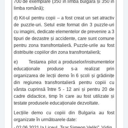
700 de exemplare (350 în limba bulgară și 350 în
limba română);
d) Kit-ul pentru copii – a fost creat un set atractiv
de puzzle-uri. Setul este format din 3 puzzle-uri
cu imagini, dedicate elementelor de prevenire a 3
tipuri de dezastre și accidente, care sunt comune
pentru zona transfrontalieră. Puzzle-urile au fost
distribuite copiilor din zona transfrontalieră;
e) Testarea pilot a produselor/instrumentelor
educaționale produse s-a realizat prin
organizarea de lecții demo în 6 școli și grădinițe
din regiunea transfrontalieră pentru copiii cu
vârsta cuprinsă între 5 - 12 ani și pentru 20 de
cadre didactice, timp în care au fost utilizate și
testate produsele educaționale dezvoltate.
Lecțiile demo cu copiii din Bulgaria au fost
organizate în următoarele date:
- 02.06.2021 la Liceul „Tsar Simeon Veliki”, Vidin,