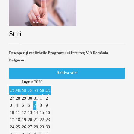
Stiri
Descoperiți realizările Programului Interreg V-A România-
Bulgaria!
Arhiva stiri
August
2026
Lu
Ma
Mi
Jo
Vi
Sa
Du
27
28
29
30
31
1
2
3
4
5
6
7
8
9
10
11
12
13
14
15
16
17
18
19
20
21
22
23
24
25
26
27
28
29
30