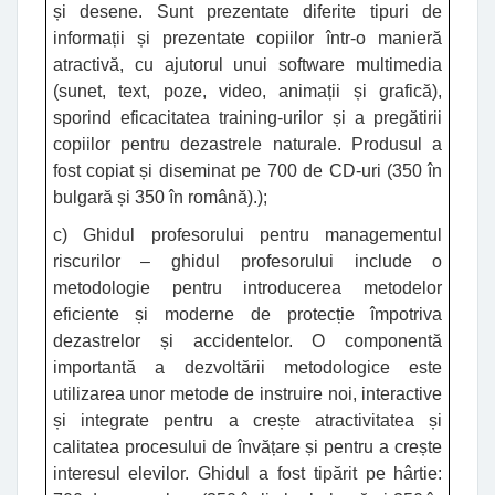
și desene. Sunt prezentate diferite tipuri de
informații și prezentate copiilor într-o manieră
atractivă, cu ajutorul unui software multimedia
(sunet, text, poze, video, animații și grafică),
sporind eficacitatea training-urilor și a pregătirii
copiilor pentru dezastrele naturale. Produsul a
fost copiat și diseminat pe 700 de CD-uri (350 în
bulgară și 350 în română).);
c) Ghidul profesorului pentru managementul
riscurilor – ghidul profesorului include o
metodologie pentru introducerea metodelor
eficiente și moderne de protecție împotriva
dezastrelor și accidentelor. O componentă
importantă a dezvoltării metodologice este
utilizarea unor metode de instruire noi, interactive
și integrate pentru a crește atractivitatea și
calitatea procesului de învățare și pentru a crește
interesul elevilor. Ghidul a fost tipărit pe hârtie: