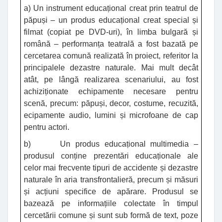
a) Un instrument educațional creat prin teatrul de
păpuși – un produs educațional creat special și
filmat (copiat pe DVD-uri), în limba bulgară și
română – performanța teatrală a fost bazată pe
cercetarea comună realizată în proiect, referitor la
principalele dezastre naturale. Mai mult decât
atât, pe lângă realizarea scenariului, au fost
achiziționate echipamente necesare pentru
scenă, precum: păpuși, decor, costume, recuzită,
ecipamente audio, lumini și microfoane de cap
pentru actori.
b) Un produs educațional multimedia –
produsul conține prezentări educaționale ale
celor mai frecvente tipuri de accidente și dezastre
naturale în aria transfrontalieră, precum și măsuri
și acțiuni specifice de apărare. Produsul se
bazează pe informațiile colectate în timpul
cercetării comune și sunt sub formă de text, poze