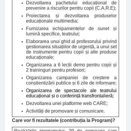
Dezvoltarea pachetului educațional de
prevenire a riscurilor pentru copii (C.A.R.E);
Proiectarea și dezvoltarea produselor
educaționale multimedia;
Furnizarea echipamentelor de sunet și
lumină specifice, teatrului;
Elaborarea unui ghid al profesorului privind
gestionarea situațiilor de urgență, a unui set
de instrumente pentru copii și alte produse
educaționale;
Organizarea a 6 lecții demo pentru copii și
2 traininguri pentru profesori;
Organizarea campaniei de creștere a
conștientizării publice și 6 zile de informare;
Organizarea de spectacole ale teatrului
educațional și o conferință transfrontalieră;
Dezvoltarea unei platforme web CARE;
Activități de promovare și comunicare.
Care vor fi rezultatele (contribuția la Program)?
Realizările programului
: 29 de persoane care