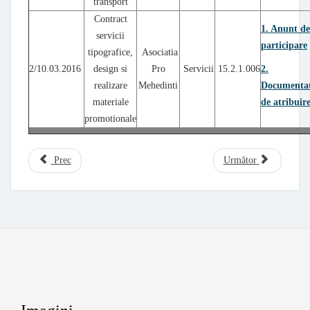
transport
Contract
1. Anunt de
servicii
participare
tipografice,
Asociatia
2/10.03.2016
design si
Pro
Servicii
15.2.1.006
2.
realizare
Mehedinti
Documentat
materiale
de atribuir
promotionale
Prec
Următor