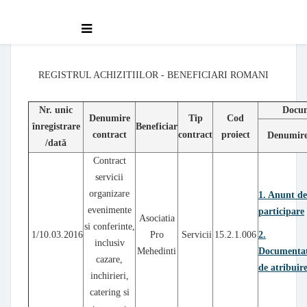
Model tabel
REGISTRUL ACHIZITIILOR - BENEFICIARI ROMANI
Nr. unic
Docum
Denumire
Tip
Cod
înregistrare
Beneficiar
contract
contract
proiect
Denumir
/dată
Contract
servicii
organizare
1. Anunt d
evenimente
participare
Asociatia
si conferinte,
1/10.03.2016
Pro
Servicii
15.2.1.006
2.
inclusiv
Mehedinti
Documentat
cazare,
de atribuir
inchirieri,
catering si