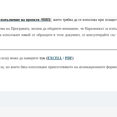
 изпълнение на проекти /НИП/
, което трябва да се използва при осъще
ма на Програмата, молим да обърнете внимание, че Наръчникът за изпъл
а използвате някой от образците в този документ, се консултирайте със
 сила) може да намерите
тук (
EXCELL
/
PDF
)
сила, но които бяха използвани приизготвянето на апликационните форми