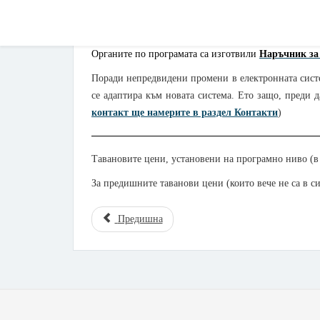
Правила на Програмата
Органите по програмата са изготвили
Наръчник за
Поради непредвидени промени в електронната систе
се адаптира към новата система. Ето защо, преди д
контакт ще намерите в раздел Контакти
)
Тавановите цени, установени на програмно ниво (в
За предишните таванови цени (които вече не са в 
Предишна