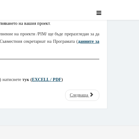
ствяването на вашия проект.
нение на проекти /PIM/ ще бъде преразгледан за да
 Съвместния секретариат на Програмата (
данните за
) натиснете
тук (
EXCELL / PDF
)
Следваща