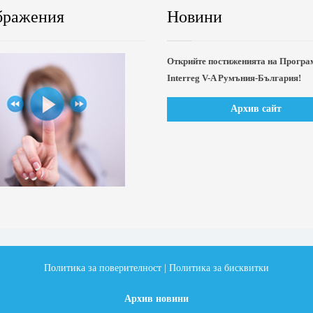
бражения
Новини
Открийте постиженията на Програ
Interreg V-A Румъния-България!
Архив сайт
Политика за поверителност
|
Политика за бисквитки
Архив новини