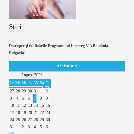
Stiri
Descoperiți realizările Programului Interreg V-A România-
Bulgaria!
Arhiva stiri
August
2026
Lu
Ma
Mi
Jo
Vi
Sa
Du
27
28
29
30
31
1
2
3
4
5
6
7
8
9
10
11
12
13
14
15
16
17
18
19
20
21
22
23
24
25
26
27
28
29
30
31
1
2
3
4
5
6