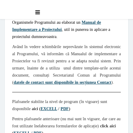
Reguli program
Organismele Programului au elaborat un
Manual de
Implementare a Proiectului
, util in punerea in aplicare a
proiectului dumneavoastra.
Având în vedere schimbările neprevăzute în sistemul electronic
al Programului, vă informăm că Manualul de implementare a
Proiectelor va fi revizuit pentru a se adapta noului sistem. Prin
urmare, înainte de a utiliza unul dintre template-urile acestui
document, consultați Secretariatul Comun al Programului
(
datele de contact sunt disponibile în secțiunea Contact
).
Plafoanele stabilite la nivel de program (în vigoare) sunt
disponibile
aici (
EXCELL
/
PDF
)
Pentru plafoanele anterioare (nu mai sunt în vigoare, dar care au
fost utilizate înelaborarea formularelor de aplicație)
click aici