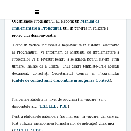
Organismele Programului au elaborat un
Manual de
Implementare a Proiectului
, util in punerea in aplicare a
proiectului dumneavoastra.
Având în vedere schimbările neprevăzute în sistemul electronic
al Programului, vă informăm că Manualul de implementare a
Proiectelor va fi revizuit pentru a se adapta noului sistem. Prin
urmare, înainte de a utiliza unul dintre template-urile acestui
document, consultați Secretariatul Comun al Programului
(
datele de contact sunt disponibile în secțiunea Contact
).
Plafoanele stabilite la nivel de program (în vigoare) sunt
disponibile
aici (
EXCELL
/
PDF
)
Pentru plafoanele anterioare (nu mai sunt în vigoare, dar care au
fost utilizate înelaborarea formularelor de aplicație)
click aici
(
EXCELL / PDF
)