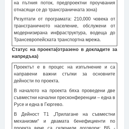
на
пътния поток
,
предпроектни проучвания
отнасящи се до трансграничната зона)
Резултати от програмата: 210,000
човека от
трансгранично
то
население, обслужени от
модернизирана инфраструктура, водеща до
Трансевропейската транспортна мрежа
.
Статус на проекта(отразено в докладите за
напредъка)
Проектът е в процес на изпълнение и са
направени важни стъпки за основните
дейности по проекта.
В началото на проекта бяха проведени две
съвместни начални пресконференции – една в
Русе и една в Гюргево
.
В Дейност Т1 „Прилагане на съвместни
механизми“ и двамата бенефициенти по
проекта вече са сключили договори: ВБ -