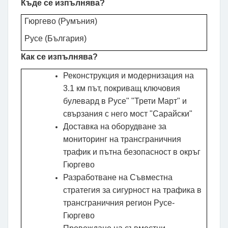
Къде се изпълнява?
Гюргево (Румъния)
Русе (България)
Как се изпълнява?
Реконструкция и модернизация на
3.1 км път, покриващ ключовия
булевард в Русе" "Трети Март" и
свързания с него мост "Сарайски"
Доставка на оборудване за
мониторинг на трансграничния
трафик и пътна безопасност в окръг
Гюргево
Разработване на Съвместна
стратегия за сигурност на трафика
в
трансграничния регион
Русе-
Гюргево