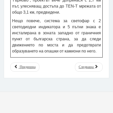
Търново”, проектът вече допринася с 2,7 км
път, улесняващ достъпа до TEN-T мрежата от
общо 3,1 км, предвидени.
Нещо повече, система за светофар с 2
светодиодни индикатора и 5 пътни знака е
инсталирана в зоната западно от граничния
пункт от българска страна, за да следи
движението по моста и да предотврати
образуването на опашки от камиони по него.
Предишна
Следваща