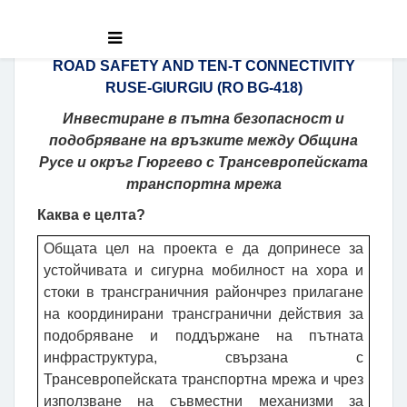
ROAD SAFETY AND TEN-T CONNECTIVITY
RUSE-GIURGIU (RO BG-418)
Инвестиране в пътна безопасност и
подобряване на връзките между Община
Русе и окръг Гюргево
с
Трансевропейската
транспортна мрежа
Каква е целта?
Общата цел на проекта е да допринесе за
устойчивата и сигурна мобилност на хора и
стоки в
трансграничния
район
чрез прилагане
на координирани трансгранични действия за
подобряване и поддържане на пътната
инфраструктура, свързана с
Трансевропейската транспортна мрежа и чрез
използване на съвместни механизми за