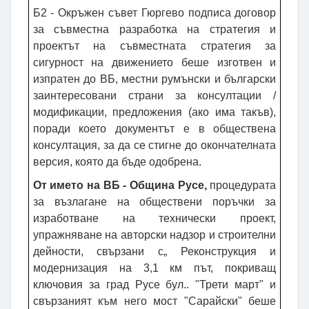
Б2 - Окръжен съвет Гюргево подписа договор
за съвместна разработка на стратегия и
проектът на съвместната стратегия за
сигурност на движението беше изготвен и
изпратен до ВБ, местни румънски и български
заинтересовани страни за консултации /
модификации, предложения (ако има такъв),
поради което документът е в обществена
консултация, за да се стигне до окончателната
версия, която да бъде одобрена.
От името на ВБ - Община Русе,
процедурата
за възлагане на обществени поръчки за
изработване на технически проект,
упражняване на авторски надзор и
строителни
дейности
, свързани с„ Реконструкция и
модернизация на 3,1 км път, покриващ
ключовия за град Русе бул.. "Трети март" и
свързаният към него мост "Сарайски" беше