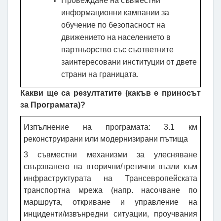
Провеждане на съвместни
информационни кампании за
обучение по безопасност на
движението на населението в
партньорство със съответните
заинтересовани институции от двете
страни на границата.
Какви ще са резултатите (какъв е приносът
за Програмата)?
Изпълнение на програмата: 3.1 км
реконструирани или модернизирани пътища
3 съвместни механизми за улесняване
свързването на вторични/третични възли към
инфраструктурата на Трансевропейската
транспортна мрежа (напр. насочване по
маршрута, откриване и управление на
инциденти/извънредни ситуации, проучвания