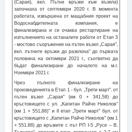
(Сарая), вкл. Пътни връзки към възела)
започнаха от септември 2020 г. В момента
работата, извършена от мащабния проект на
Водоснабдителната компания, е
финализирана и се очаква рестартиране на
изпълнението на останалите работи от Етап 3
- мостово съоръжение на пътен възел „Сарая”,
вкл. пътните връзки до разклона” до първата
половина на октомври 2021 г., съответно да
бъдат финализирани до началото на м.г.
Ноември 2021 г.
Чрез пълното финализиране на
произведенията в Етап 1 - бул. „Трети март”. от
пътен възел „Сарая” (км 0 + 341,58) до
кръстовището с ул. „Капитан Райчо Николов”
(км 1 + 551,88)” и ІІ етап „Трети март” бул. от
кръстовището с „Капитан Райчо Николов” (км 1
+ 551.88) до връзките с път РП I-5 „Русе – В.