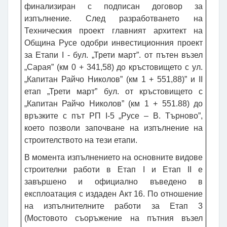
финализиран с подписан договор за
изпълнение. След разработването на
Техническия проект главният архитект на
Община Русе одобри инвестиционния проект
за Етапи I - бул. „Трети март”. от пътен възел
„Сарая” (км 0 + 341,58) до кръстовището с ул.
„Капитан Райчо Николов” (км 1 + 551,88)” и ІІ
етап „Трети март” бул. от кръстовището с
„Капитан Райчо Николов” (км 1 + 551.88) до
връзките с път РП I-5 „Русе – В. Търново”,
което позволи започване на изпълнение на
строителството на тези етапи.
В момента изпълнението на основните видове
строителни работи в Етап I и Етап II е
завършено и официално въведено в
експлоатация с издаден Акт 16. По отношение
на изпълнителните работи за Етап 3
(Мостовото съоръжение на пътния възел